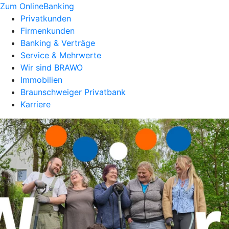
Zum OnlineBanking
Privatkunden
Firmenkunden
Banking & Verträge
Service & Mehrwerte
Wir sind BRAWO
Immobilien
Braunschweiger Privatbank
Karriere