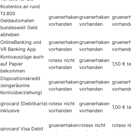
Kostenlos an rund
13.800
gruenerhaken
gruenerhaken
gruener
Geldautomaten
vorhanden
vorhanden
vorhand
bundesweit Geld
abheben
OnlineBanking und
gruenerhaken
gruenerhaken
gruener
VR Banking App
vorhanden
vorhanden
vorhand
Kontoauszüge auch
rotesx
nicht
gruenerhaken
auf Papier
1,50 €
t
vorhanden
vorhanden
bekommen
Dispositionskredit
gruenerhaken
gruenerhaken
gruener
(eingeräumte
vorhanden
vorhanden
vorhand
Kontoüberziehung)
girocard (Debitkarte)
rotesx
nicht
gruenerhaken
1,00 €
t
inklusive
vorhanden
vorhanden
gruenerhaken
rotesx
nicht
rotesx
n
girocard Visa Debit