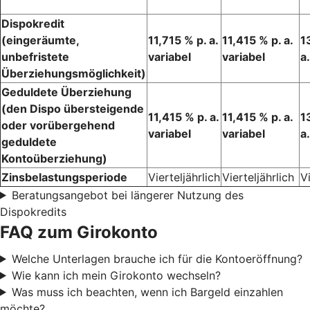
Dispokredit
(eingeräumte,
11,715 % p. a.
11,415 % p. a.
1
unbefristete
variabel
variabel
a
Überziehungsmöglichkeit)
Geduldete Überziehung
(den Dispo übersteigende
11,415 % p. a.
11,415 % p. a.
1
oder vorübergehend
variabel
variabel
a
geduldete
Kontoüberziehung)
Zinsbelastungsperiode
Vierteljährlich
Vierteljährlich
Vi
Beratungsangebot bei längerer Nutzung des
Dispokredits
FAQ zum Girokonto
Welche Unterlagen brauche ich für die Kontoeröffnung?
Wie kann ich mein Girokonto wechseln?
Was muss ich beachten, wenn ich Bargeld einzahlen
möchte?