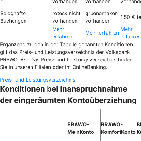
vorhanden
vorhanden
vorhand
Beleghafte
rotesx
nicht
gruenerhaken
1,50 €
t
Buchungen
vorhanden
vorhanden
Mehr
Mehr
Mehr erfahren
erfahren
erfahren
Ergänzend zu den in der Tabelle genannten Konditionen
gilt das Preis- und Leistungsverzeichnis der Volksbank
BRAWO eG. Das Preis- und Leistungsverzeichnis finden
Sie in unseren Filialen oder im OnlineBanking.
Preis- und Leistungsverzeichnis
Konditionen bei Inanspruchnahme
der eingeräumten Kontoüberziehung
BRAWO-
BRAWO-
B
MeinKonto
KomfortKonto
K