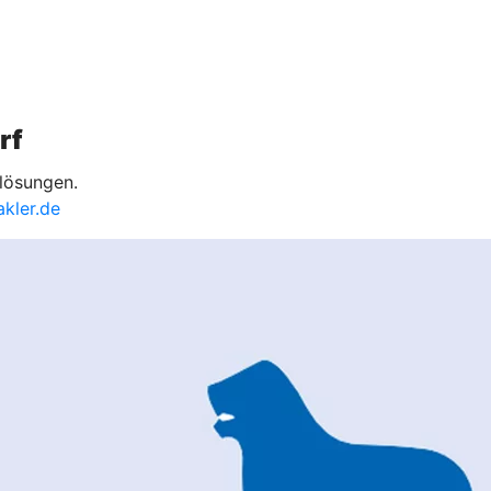
rf
lösungen.
kler.de