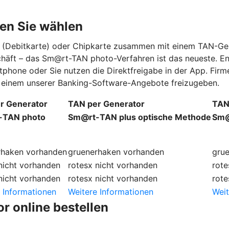
en Sie wählen
rd (Debitkarte) oder Chipkarte zusammen mit einem TAN-Ge
schäft – das Sm@rt-TAN photo-Verfahren ist das neueste. E
tphone oder Sie nutzen die Direktfreigabe in der App. Fi
in einem unserer Banking-Software-Angebote freizugeben.
r Generator
TAN per Generator
TAN
-TAN photo
Sm@rt-TAN plus optische Methode
Sm@
rhaken
vorhanden
gruenerhaken
vorhanden
gru
nicht vorhanden
rotesx
nicht vorhanden
rote
nicht vorhanden
rotesx
nicht vorhanden
rote
 Informationen
Weitere Informationen
Weit
r online bestellen