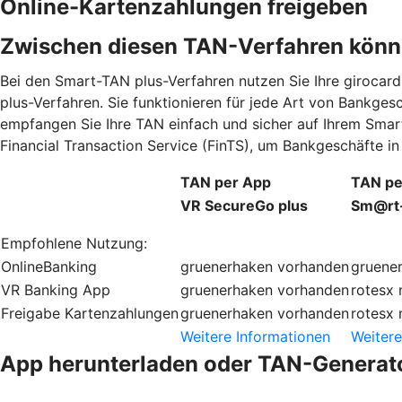
Online-Kartenzahlungen freigeben
Zwischen diesen TAN-Verfahren könn
Bei den Smart-TAN plus-Verfahren nutzen Sie Ihre giroca
plus-Verfahren. Sie funktionieren für jede Art von Bankge
empfangen Sie Ihre TAN einfach und sicher auf Ihrem Smar
Financial Transaction Service (FinTS), um Bankgeschäfte 
TAN per App
TAN pe
VR SecureGo plus
Sm@rt
Empfohlene Nutzung:
OnlineBanking
gruenerhaken
vorhanden
gruene
VR Banking App
gruenerhaken
vorhanden
rotesx
Freigabe Kartenzahlungen
gruenerhaken
vorhanden
rotesx
Weitere Informationen
Weitere
App herunterladen oder TAN-Generato