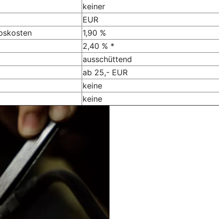
keiner
EUR
ebskosten
1,90 %
2,40 % *
ausschüttend
ab 25,- EUR
keine
keine