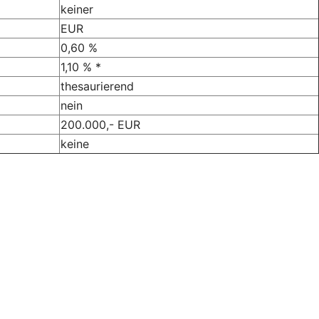
keiner
EUR
0,60 %
1,10 % *
thesaurierend
nein
200.000,- EUR
keine