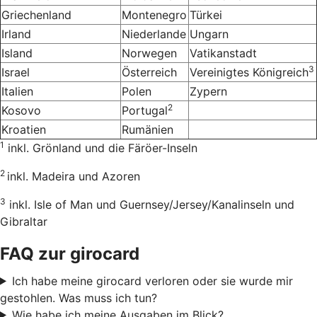
Griechenland
Montenegro
Türkei
Irland
Niederlande
Ungarn
Island
Norwegen
Vatikanstadt
3
Israel
Österreich
Vereinigtes Königreich
Italien
Polen
Zypern
2
Kosovo
Portugal
Kroatien
Rumänien
1
inkl. Grönland und die Färöer-Inseln
2
inkl. Madeira und Azoren
3
inkl. Isle of Man und Guernsey/Jersey/Kanalinseln und
Gibraltar
FAQ zur girocard
Ich habe meine girocard verloren oder sie wurde mir
gestohlen. Was muss ich tun?
Wie habe ich meine Ausgaben im Blick?